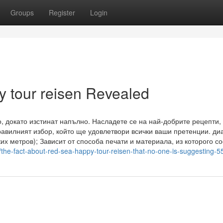
Groups
Register
Login
y tour reisen Revealed
, докато изстинат напълно. Насладете се на най-добрите рецепти,
равилният избор, който ще удовлетвори всички ваши претенции. ди
их метров); Зависит от способа печати и материала, из которого со
m/the-fact-about-red-sea-happy-tour-reisen-that-no-one-is-suggesting-