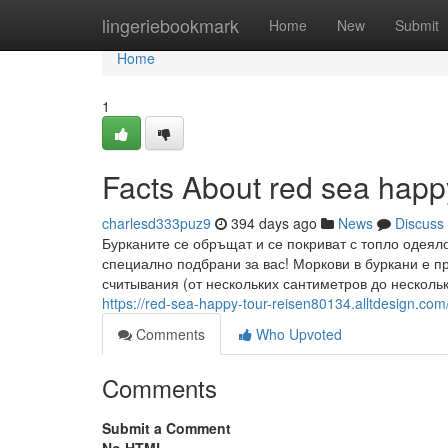
Home
lingeriebookmark
Home
New
Submit
Home
1
Facts About red sea happ
charlesd333puz9
394 days ago
News
Discuss
Бурканите се обръщат и се покриват с топло одеяло
специално подбрани за вас! Моркови в буркани е п
считывания (от нескольких сантиметров до нескольк
https://red-sea-happy-tour-reisen80134.alltdesign.co
Comments
Who Upvoted
Comments
Submit a Comment