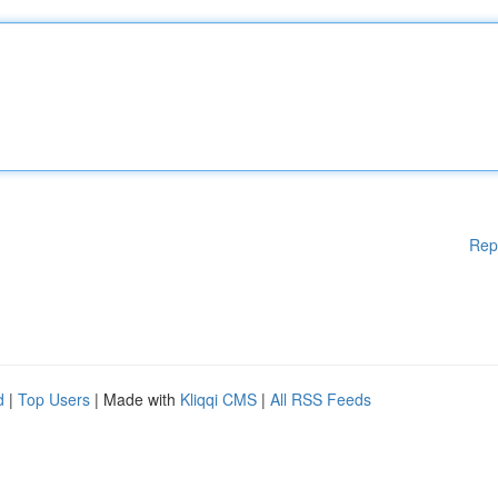
Rep
d
|
Top Users
| Made with
Kliqqi CMS
|
All RSS Feeds