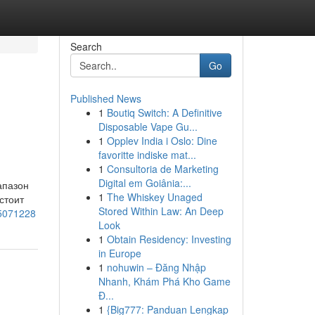
Search
Go
Published News
1
Boutiq Switch: A Definitive
Disposable Vape Gu...
1
Opplev India i Oslo: Dine
favoritte indiske mat...
1
Consultoria de Marketing
Digital em Goiânia:...
апазон
1
The Whiskey Unaged
стоит
Stored Within Law: An Deep
55071228
Look
1
Obtain Residency: Investing
in Europe
1
nohuwin – Đăng Nhập
Nhanh, Khám Phá Kho Game
Đ...
1
{Big777: Panduan Lengkap