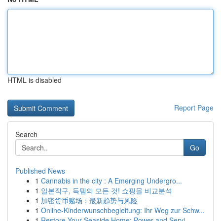
HTML is disabled
Report Page
Search
Go
Published News
1
Cannabis in the city : A Emerging Undergro...
1
일본직구, 득템의 모든 것! 쇼핑몰 비교분석
1
加密货币赌场：最新趋势与风险
1
Online-Kinderwunschbegleitung: Ihr Weg zur Schw...
1
Restore Your Seaside Home: Power and Servi...