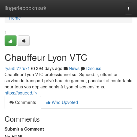
Home
lingeriebookmark
Togg
navi
Home
1
Chauffeur Lyon VTC
ryan5i77rux1
394 days ago
News
Discuss
Chauffeur Lyon VTC professionnel sur Squeed.fr, offrant un
service de transport privé haut de gamme, ponctuel et confortable
pour tous vos déplacements à Lyon et ses environs.
https://squeed.fr/
Comments
Who Upvoted
Comments
Submit a Comment
No HTML