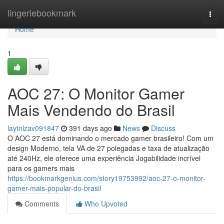
Home
lingeriebookmark
Togg
navi
Home
1
AOC 27: O Monitor Gamer
Mais Vendendo do Brasil
laytnlzav091847
391 days ago
News
Discuss
O AOC 27 está dominando o mercado gamer brasileiro! Com um
design Moderno, tela VA de 27 polegadas e taxa de atualização
até 240Hz, ele oferece uma experiência Jogabilidade incrível
para os gamers mais
https://bookmarkgenius.com/story19753992/aoc-27-o-monitor-
gamer-mais-popular-do-brasil
Comments
Who Upvoted