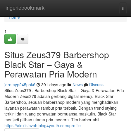
Home
lingeriebookmark
Togg
navi
Home
1
Situs Zeus379 Barbershop
Black Star – Gaya &
Perawatan Pria Modern
jeremyp245pok6
391 days ago
News
Discuss
Situs Zeus379 : Barbershop Black Star – Gaya & Perawatan Pria
Modern Zeus379 adalah gerbang digital menuju Black Star
Barbershop, sebuah barbershop modern yang menghadirkan
layanan perawatan rambut pria terbaik. Dengan trend styling
terkini dan ruang perawatan bernuansa maskulin, Black Star
menjadi pilihan utama pria modern. Tim barber ahli
https://alexisfcvoh.blog4youth.com/profile