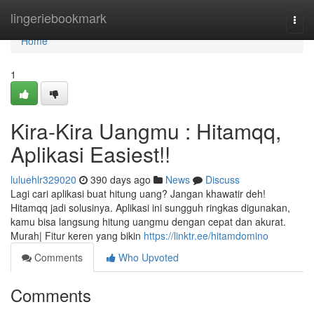
Home
lingeriebookmark
Togg
navi
Home
1
Kira-Kira Uangmu : Hitamqq,
Aplikasi Easiest!!
luluehlr329020
390 days ago
News
Discuss
Lagi cari aplikasi buat hitung uang? Jangan khawatir deh!
Hitamqq jadi solusinya. Aplikasi ini sungguh ringkas digunakan,
kamu bisa langsung hitung uangmu dengan cepat dan akurat.
Murah| Fitur keren yang bikin
https://linktr.ee/hitamdomino
Comments
Who Upvoted
Comments