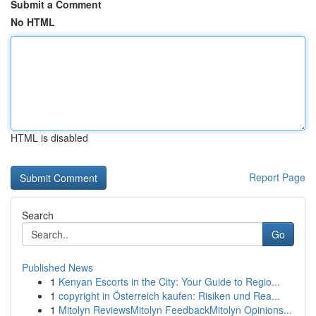
Submit a Comment
No HTML
HTML is disabled
Report Page
Search
Go
Published News
1
Kenyan Escorts in the City: Your Guide to Regio...
1
copyright in Österreich kaufen: Risiken und Rea...
1
Mitolyn ReviewsMitolyn FeedbackMitolyn Opinions...