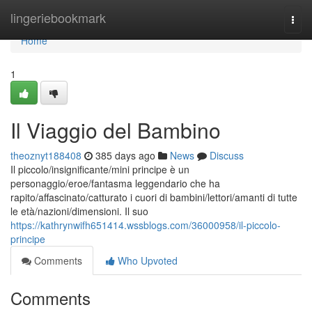
Home
lingeriebookmark
Togg
navi
Home
1
Il Viaggio del Bambino
theoznyt188408
385 days ago
News
Discuss
Il piccolo/insignificante/mini principe è un
personaggio/eroe/fantasma leggendario che ha
rapito/affascinato/catturato i cuori di bambini/lettori/amanti di tutte
le età/nazioni/dimensioni. Il suo
https://kathrynwifh651414.wssblogs.com/36000958/il-piccolo-
principe
Comments
Who Upvoted
Comments