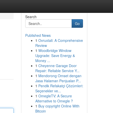
Search
Go
Published News
1
Ovruxtali: A Comprehensive
Review
1
Woodbridge Window
Upgrade: Save Energy &
Money ...
1
Cheyenne Garage Door
Repair: Reliable Service Y...
1
Mendorong Omset dengan
Jasa Halaman Penjualan P...
1
Pendik Refakatçi Çözümleri:
Seçenekler ve...
1
OmegleTV: A Secure
Alternative to Omegle ?
1
Buy copyright Online With
Bitcoin