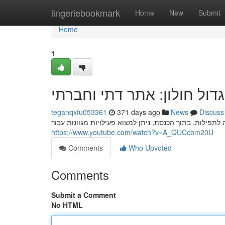
Home
lingeriebookmark
Home
New
Submit
Home
1
דול חולון: אתר דתי וחברתי
teganqxfu053361
371 days ago
News
Discuss
לתפילות. בתוך הכנסת, ניתן למצוא פעילויות מגוונות עבור
https://www.youtube.com/watch?v=A_QUCcbm20U
Comments
Who Upvoted
Comments
Submit a Comment
No HTML