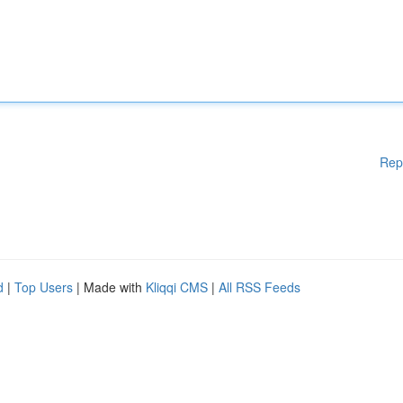
Rep
d
|
Top Users
| Made with
Kliqqi CMS
|
All RSS Feeds