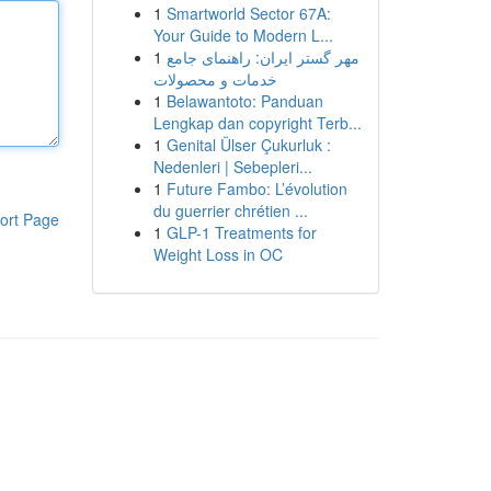
1
Smartworld Sector 67A:
Your Guide to Modern L...
1
مهر گستر ایران: راهنمای جامع
خدمات و محصولات
1
Belawantoto: Panduan
Lengkap dan copyright Terb...
1
Genital Ülser Çukurluk :
Nedenleri | Sebepleri...
1
Future Fambo: L’évolution
du guerrier chrétien ...
ort Page
1
GLP-1 Treatments for
Weight Loss in OC