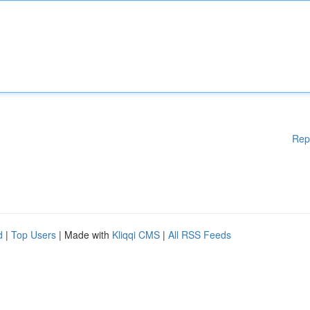
Rep
d
|
Top Users
| Made with
Kliqqi CMS
|
All RSS Feeds