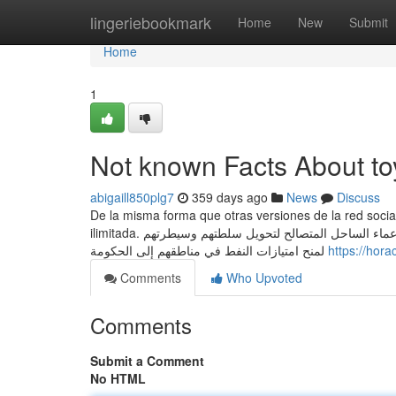
Home
lingeriebookmark
Home
New
Submit
Home
1
Not known Facts About to
abigaill850plg7
359 days ago
News
Discuss
De la misma forma que otras versiones de la red social
ilimitada. وفي مواجهة التنافس الناشئ مع قوى أجنبيّة أخرى، حصلت بريطانيا على تعهّدات من زعماء الساحل المتصالح لتحويل سلطتهم وسيطرتهم
لمنح امتيازات النفط في مناطقهم إلى الحكومة
https://hor
Comments
Who Upvoted
Comments
Submit a Comment
No HTML