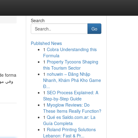
Search
Go
Published News
1
Cobra Understanding this
Formula
1
Property Tycoons Shaping
this Tourism Sector
1
nohuwin – Đăng Nhập
 de forma
Nhanh, Khám Phá Kho Game
Đ...
1
SEO Process Explained: A
Step-by-Step Guide
1
Myoglow Reviews: Do
These Items Really Function?
1
Qué es Saldo.com.ar: La
Guía Completa
1
Roland Printing Solutions
Lebanon: Fast & Pr...