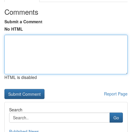
Comments
Submit a Comment
No HTML
HTML is disabled
Report Page
Search
Go
Published News