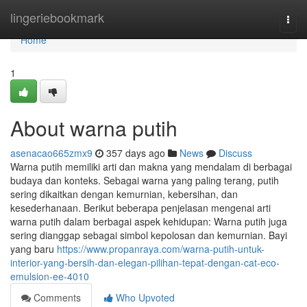
Home
lingeriebookmark
Togg
navi
Home
1
About warna putih
asenacao665zmx9
357 days ago
News
Discuss
Warna putih memiliki arti dan makna yang mendalam di berbagai
budaya dan konteks. Sebagai warna yang paling terang, putih
sering dikaitkan dengan kemurnian, kebersihan, dan
kesederhanaan. Berikut beberapa penjelasan mengenai arti
warna putih dalam berbagai aspek kehidupan: Warna putih juga
sering dianggap sebagai simbol kepolosan dan kemurnian. Bayi
yang baru
https://www.propanraya.com/warna-putih-untuk-
interior-yang-bersih-dan-elegan-pilihan-tepat-dengan-cat-eco-
emulsion-ee-4010
Comments
Who Upvoted